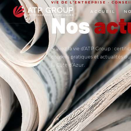
VIE DE L'ENTREPRISE · CONSEI
ACCUEIL
NO
Nos
act
Entretien de bu
Suivez la vie d’ATP Group : certific
conseils pratiques et actualités d
Entretien de co
la Côte d’Azur.
Nettoyage indus
Traitement des 