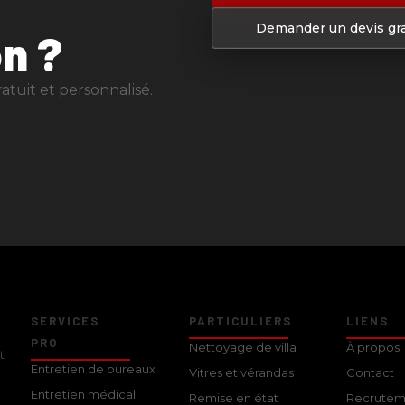
Demander un devis gra
n ?
tuit et personnalisé.
SERVICES
PARTICULIERS
LIENS
PRO
Nettoyage de villa
À propos
t
Entretien de bureaux
Vitres et vérandas
Contact
.
Entretien médical
Remise en état
Recrutem