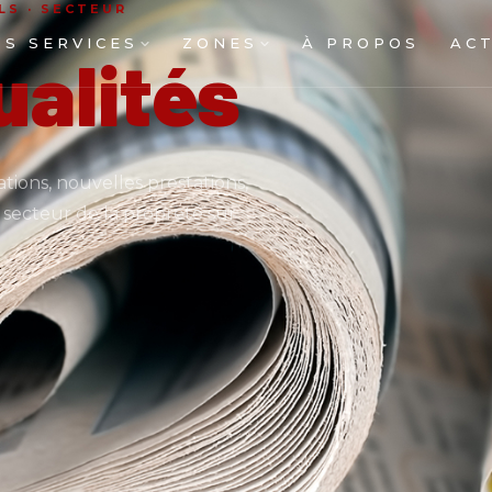
LS · SECTEUR
S SERVICES
ZONES
À PROPOS
AC
ualités
reaux et locaux
Entret
ations, nouvelles prestations,
u secteur de la propreté sur
propriétés
Commer
triel
Nettoy
sols
Débarr