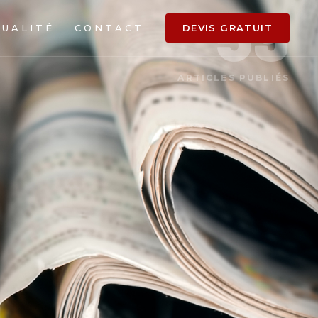
59
TUALITÉ
CONTACT
DEVIS GRATUIT
ARTICLES PUBLIÉS
ien médical
ces et lieux publics
age fin de chantier
assage professionnel