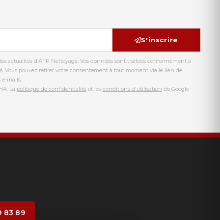
S'inscrire
l les actualités d’ATP Nettoyage. Vos données sont traitées conformément à
é.
Vous pouvez retirer votre consentement à tout moment via le lien de
 e-mails.
CHA. La
politique de confidentialité
et les
conditions d'utilisation
de Google
9 83 89