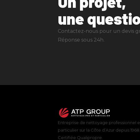
Un projet,
une questio
Contactez-nous pour un devis gra
Réponse sous 24h.
Entreprise de nettoyage professionnel e
particulier sur la Côte d’Azur depuis 1968
Certifiée Qualipropre.