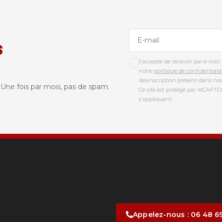
s
J’accepte de recevoir par e-mai
notre
politique de confidentialit
désinscription présent dans nos
. Une fois par mois, pas de spam.
Ce site est protégé par reCAPT
s'appliquent.
Appelez-nous : 06 48 6