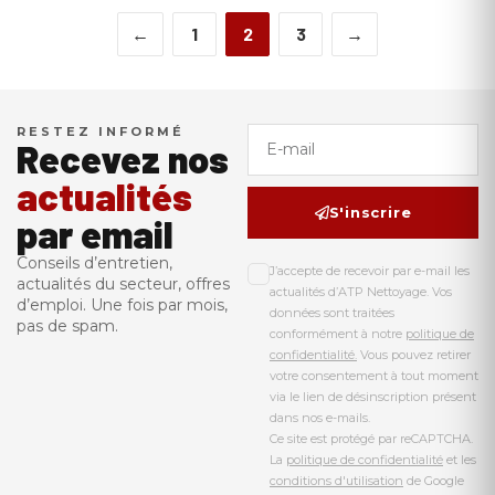
←
1
2
3
→
RESTEZ INFORMÉ
Recevez nos
actualités
S'inscrire
par email
Conseils d’entretien,
J’accepte de recevoir par e-mail les
actualités du secteur, offres
actualités d’ATP Nettoyage. Vos
d’emploi. Une fois par mois,
données sont traitées
pas de spam.
conformément à notre
politique de
confidentialité.
Vous pouvez retirer
votre consentement à tout moment
via le lien de désinscription présent
dans nos e-mails.
Ce site est protégé par reCAPTCHA.
La
politique de confidentialité
et les
conditions d'utilisation
de Google