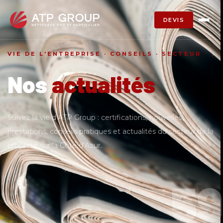
DEVIS
VIE DE L'ENTREPRISE · CONSEILS · SECTEUR
Nos
actualités
Suivez la vie d’ATP Group : certifications, nouvelles
prestations, conseils pratiques et actualités du secteur de la
propreté sur la Côte d’Azur.
59