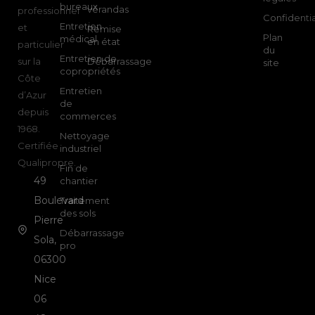
bureaux
vérandas
professionnel
Confidentia
Entretien
et
Remise
Plan
médical
en état
particulier
du
Entretien de
sur la
Débarrassage
site
copropriétés
Côte
Entretien
d’Azur
de
depuis
commerces
1968.
Nettoyage
Certifiée
industriel
Qualipropre.
Fin de
49
chantier
Boulevard
Traitement
des sols
Pierre
Débarrassage
Sola,
pro
06300
Nice
06