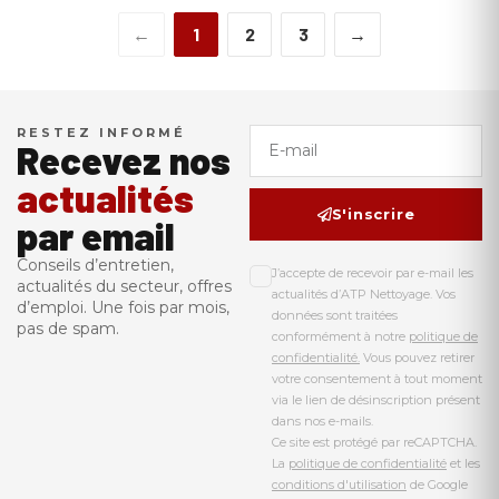
←
1
2
3
→
RESTEZ INFORMÉ
Recevez nos
actualités
S'inscrire
par email
Conseils d’entretien,
J’accepte de recevoir par e-mail les
actualités du secteur, offres
actualités d’ATP Nettoyage. Vos
d’emploi. Une fois par mois,
données sont traitées
pas de spam.
conformément à notre
politique de
confidentialité.
Vous pouvez retirer
votre consentement à tout moment
via le lien de désinscription présent
dans nos e-mails.
Ce site est protégé par reCAPTCHA.
La
politique de confidentialité
et les
conditions d'utilisation
de Google