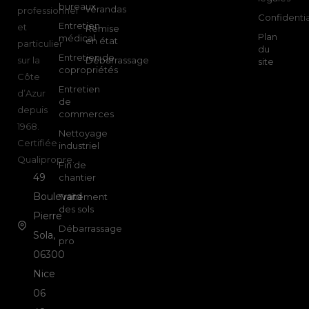
bureaux
vérandas
professionnel
Confidentia
Entretien
et
Remise
Plan
médical
en état
particulier
du
Entretien de
sur la
Débarrassage
site
copropriétés
Côte
Entretien
d’Azur
de
depuis
commerces
1968.
Nettoyage
Certifiée
industriel
Qualipropre.
Fin de
49
chantier
Boulevard
Traitement
des sols
Pierre
Débarrassage
Sola,
pro
06300
Nice
06