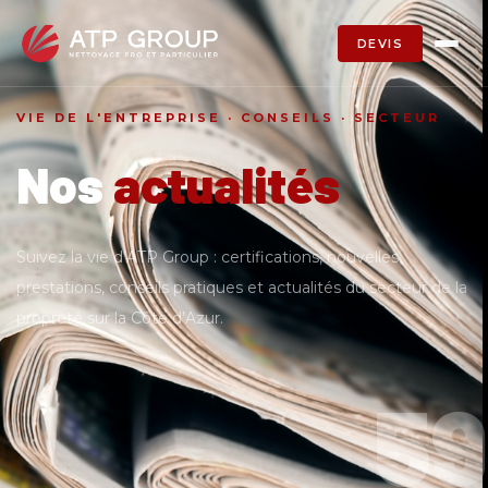
DEVIS
VIE DE L'ENTREPRISE · CONSEILS · SECTEUR
Nos
actualités
Suivez la vie d’ATP Group : certifications, nouvelles
prestations, conseils pratiques et actualités du secteur de la
propreté sur la Côte d’Azur.
59