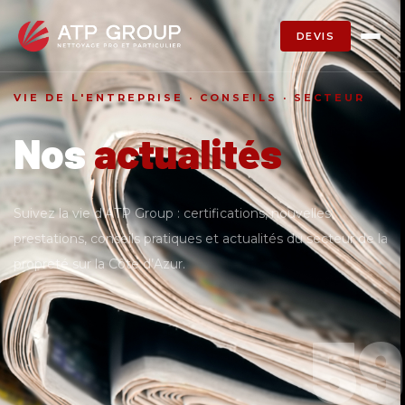
DEVIS
VIE DE L'ENTREPRISE · CONSEILS · SECTEUR
Nos
actualités
Suivez la vie d’ATP Group : certifications, nouvelles
prestations, conseils pratiques et actualités du secteur de la
propreté sur la Côte d’Azur.
59