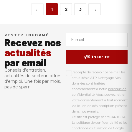
←
1
2
3
→
RESTEZ INFORMÉ
Recevez nos
actualités
S'inscrire
par email
Conseils d’entretien,
J’accepte de recevoir par e-mail les
actualités du secteur, offres
actualités d’ATP Nettoyage. Vos
d’emploi. Une fois par mois,
données sont traitées
pas de spam.
conformément à notre
politique de
confidentialité.
Vous pouvez retirer
votre consentement à tout moment
via le lien de désinscription présent
dans nos e-mails.
Ce site est protégé par reCAPTCHA.
La
politique de confidentialité
et les
conditions d'utilisation
de Google