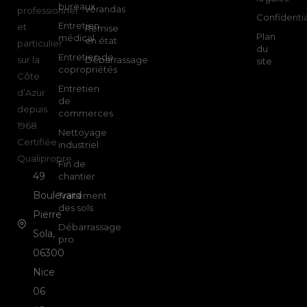
bureaux
vérandas
professionnel
Confidentia
Entretien
et
Remise
Plan
médical
en état
particulier
du
Entretien de
sur la
Débarrassage
site
copropriétés
Côte
Entretien
d’Azur
de
depuis
commerces
1968.
Nettoyage
Certifiée
industriel
Qualipropre.
Fin de
49
chantier
Boulevard
Traitement
des sols
Pierre
Débarrassage
Sola,
pro
06300
Nice
06